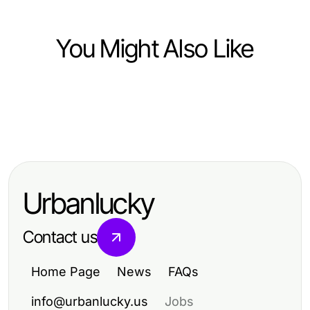
You Might Also Like
Computers Electronics and Technology
Computers Electronics and Technology
Master Vidmate APK: The Essential
Computers Electronics and Technology
Essential Insights into Techsslaash
Guide for Fast Video Downloads in
Top Innovations in Computers and
com: Your Comprehensive Guide
2026
Electronics Technology Today
for 2026
Urbanlucky
Contact us
Home Page
News
FAQs
info@urbanlucky.us
Jobs